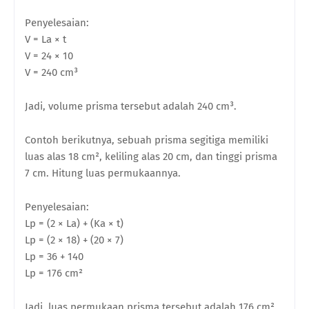
Penyelesaian:
V = La × t
V = 24 × 10
V = 240 cm³
Jadi, volume prisma tersebut adalah 240 cm³.
Contoh berikutnya, sebuah prisma segitiga memiliki
luas alas 18 cm², keliling alas 20 cm, dan tinggi prisma
7 cm. Hitung luas permukaannya.
Penyelesaian:
Lp = (2 × La) + (Ka × t)
Lp = (2 × 18) + (20 × 7)
Lp = 36 + 140
Lp = 176 cm²
Jadi, luas permukaan prisma tersebut adalah 176 cm².