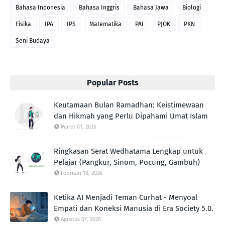
Bahasa Indonesia
Bahasa Inggris
Bahasa Jawa
Biologi
Fisika
IPA
IPS
Matematika
PAI
PJOK
PKN
Seni Budaya
Popular Posts
Keutamaan Bulan Ramadhan: Keistimewaan
dan Hikmah yang Perlu Dipahami Umat Islam
Maret 01, 2026
Ringkasan Serat Wedhatama Lengkap untuk
Pelajar (Pangkur, Sinom, Pocung, Gambuh)
Februari 18, 2026
Ketika AI Menjadi Teman Curhat - Menyoal
Empati dan Koneksi Manusia di Era Society 5.0.
Agustus 07, 2026